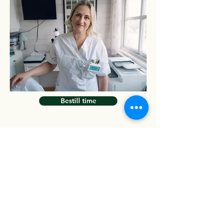
Bestill time
Bø Naturmedisinske
Institutt
Kontakt
Jarle
911 30 694